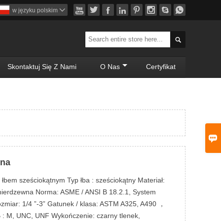








w języku polskim


Skontaktuj Się Z Nami
O Nas
Certyfikat

tna
 łbem sześciokątnym Typ łba : sześciokątny Materiał:
l nierdzewna Norma: ASME / ANSI B 18.2.1, System
miar: 1/4 ”-3” Gatunek / klasa: ASTM A325, A490 ，
B : M, UNC, UNF Wykończenie: czarny tlenek,