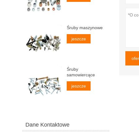
Śruby maszynowe
jeszcze
ofe
Śruby
samowiercące
jeszcze
Dane Kontaktowe