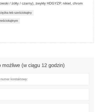
ieski / żółty / czarny), zwykły HDGYZP, nikiel, chrom
ciężka łeb sześciokątny
sześciokątnym
 możliwe (w ciągu 12 godzin)