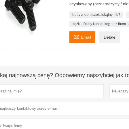
ocynkowany (przezroczysty / nieb
śruby z łbem sześciokątnym b7
ciężkie śruby konstrukcyjne z łbem 

Email
Detale
kaj najnowszą cenę? Odpowiemy najszybciej jak to