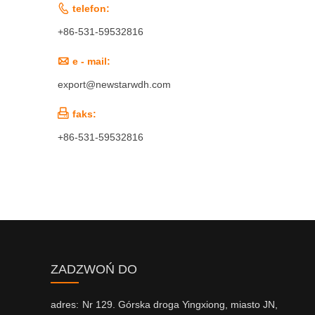

telefon:
+86-531-59532816

e - mail:
export@newstarwdh.com

faks:
+86-531-59532816
ZADZWOŃ DO
adres:
Nr 129. Górska droga Yingxiong, miasto JN,