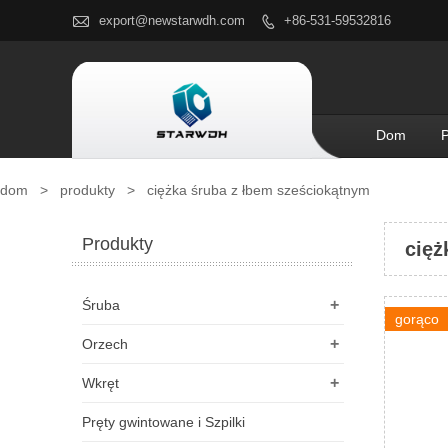

export@newstarwdh.com
+86-531-59532816

Dom
P
dom
>
produkty
>
ciężka śruba z łbem sześciokątnym
Produkty
cięż
+
Śruba
gorąco
+
Orzech
+
Wkręt
Pręty gwintowane i Szpilki