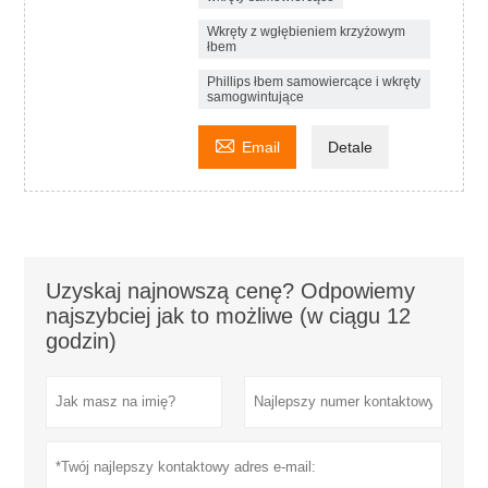
Wkręty z wgłębieniem krzyżowym
łbem
Phillips łbem samowiercące i wkręty
samogwintujące

Email
Detale
Uzyskaj najnowszą cenę? Odpowiemy
najszybciej jak to możliwe (w ciągu 12
godzin)