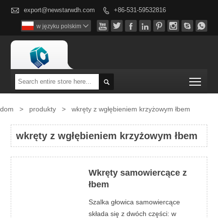

export@newstarwdh.com
+86-531-59532816









w języku polskim

Togg

dom
>
produkty
>
wkręty z wgłębieniem krzyżowym łbem
wkręty z wgłębieniem krzyżowym łbem
Wkręty samowiercące z
łbem
Szalka głowica samowiercące
składa się z dwóch części: w